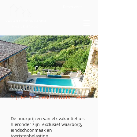
Reserveer
VAKANTIEWONINGEN
MAS LE BRAUD
Prijzen en beschikbaarheid
De huurprijzen van elk vakantiehuis
hieronder zijn exclusief waarborg,
eindschoonmaak en
toeristenbelasting.